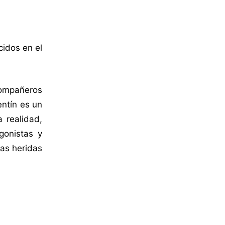
idos en el
compañeros
entín es un
a realidad,
gonistas y
has heridas