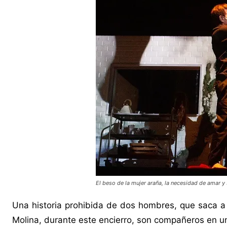
El beso de la mujer araña, la necesidad de amar y
Una historia prohibida de dos hombres, que saca a 
Molina, durante este encierro, son compañeros en un i