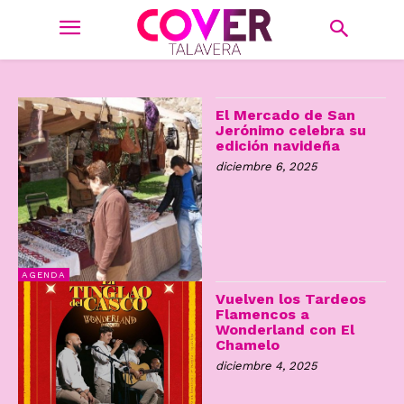
El Mercado de San
Jerónimo celebra su
edición navideña
diciembre 6, 2025
AGENDA
Vuelven los Tardeos
Flamencos a
Wonderland con El
Chamelo
diciembre 4, 2025