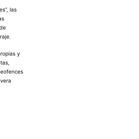
s”, las
as
 de
raje.
ropias y
tas,
geofences
avera