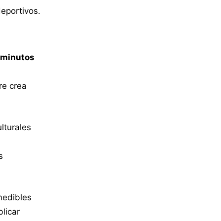
eportivos.
minutos
re crea
lturales
s
medibles
blicar