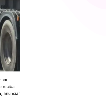
enar
e reciba
a, anunciar