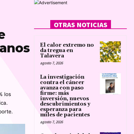
OTRAS NOTICIAS
e
banos
El calor extremo no
da tregua en
Talavera
agosto 7, 2026
La investigación
contra el cáncer
avanza con paso
firme: más
% los
inversión, nuevos
ica.
descubrimientos y
esperanza para
porte.
miles de pacientes
agosto 7, 2026