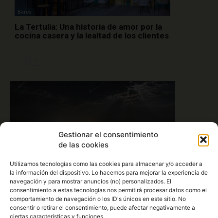
Bares
La Tertulia: Una historia de amor por la
cocina casera y la lealtad de los clientes
Gestionar el consentimiento
de las cookies
Utilizamos tecnologías como las cookies para almacenar y/o acceder a
la información del dispositivo. Lo hacemos para mejorar la experiencia de
III Ruta Senderista Nocturna «Las
Perseidas» en Santa Olalla
navegación y para mostrar anuncios (no) personalizados. El
consentimiento a estas tecnologías nos permitirá procesar datos como el
comportamiento de navegación o los ID's únicos en este sitio. No
consentir o retirar el consentimiento, puede afectar negativamente a
ciertas características y funciones.