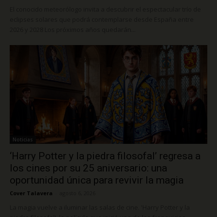
El conocido meteorólogo invita a descubrir el espectacular trío de
eclipses solares que podrá contemplarse desde España entre
2026 y 2028 Los próximos años quedarán...
Noticias
‘Harry Potter y la piedra filosofal’ regresa a
los cines por su 25 aniversario: una
oportunidad única para revivir la magia
Cover Talavera
-
agosto 6, 2026
La magia vuelve a iluminar las salas de cine. 'Harry Potter y la