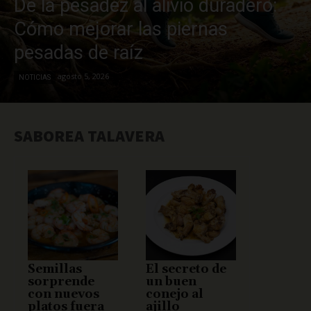
De la pesadez al alivio duradero:
Cómo mejorar las piernas
pesadas de raíz
agosto 5, 2026
NOTICIAS
SABOREA TALAVERA
Semillas
El secreto de
sorprende
un buen
con nuevos
conejo al
platos fuera
ajillo