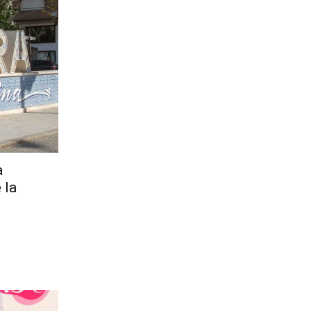
a
 la