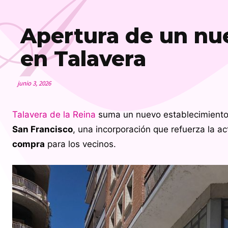
A
Apertura de un n
en Talavera
junio 3, 2026
Talavera de la Reina
suma un nuevo establecimiento
San Francisco
, una incorporación que refuerza la a
compra
para los vecinos.