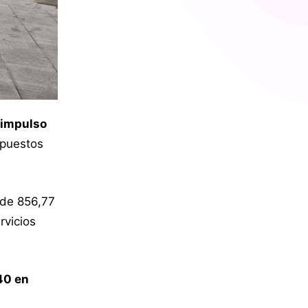
 impulso
 puestos
 de 856,77
rvicios
40 en