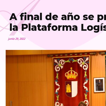
A
A final de año se 
la Plataforma Logís
junio 29, 2022