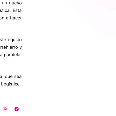
r un nuevo
stica. Esta
van a hacer
este equipo
rrehierro y
a paralela,
na, que sea
Logística.