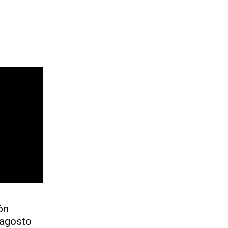
ón
 agosto