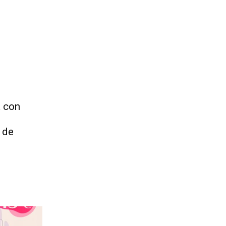
a con
 de