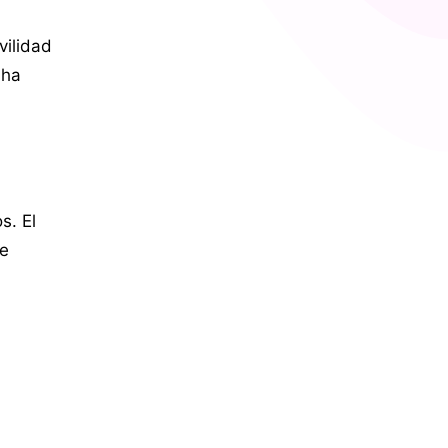
vilidad
 ha
s. El
re