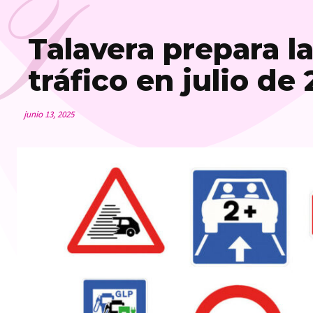
T
Talavera prepara l
tráfico en julio de
junio 13, 2025