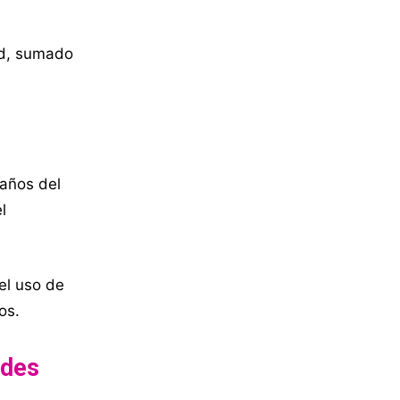
ad, sumado
baños del
l
el uso de
os.
ades