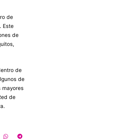
tro de
. Este
iones de
uitos,
Centro de
algunos de
as mayores
Red de
a.