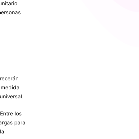
nitario
personas
frecerán
a medida
universal.
Entre los
argas para
la