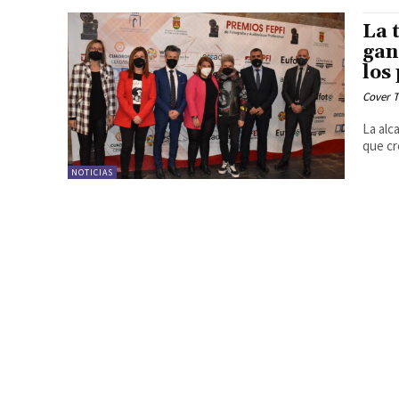
La 
gan
los
Cover T
La alc
que cr
NOTICIAS