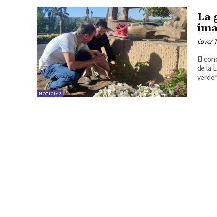
La 
ima
Cover T
El con
de la 
verde” 
NOTICIAS