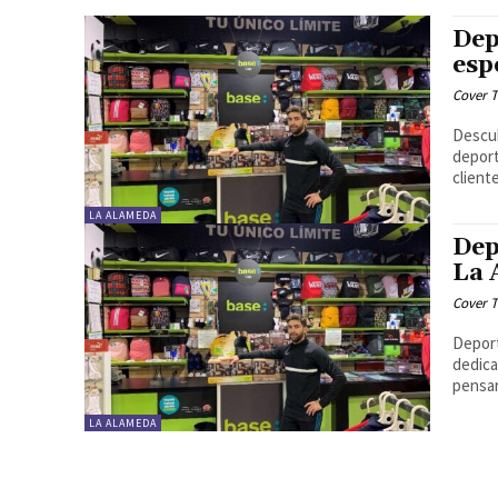
Dep
esp
Cover T
Descub
deport
client
LA ALAMEDA
Dep
La 
Cover T
Deport
dedica
pensar
LA ALAMEDA