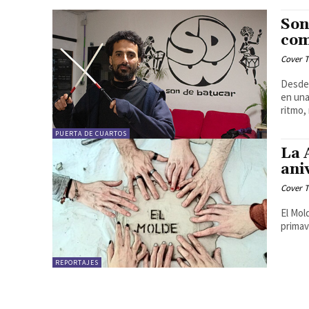
Son
com
Cover T
Desde 
en una
ritmo, 
PUERTA DE CUARTOS
La 
ani
Cover T
El Mol
primav
REPORTAJES