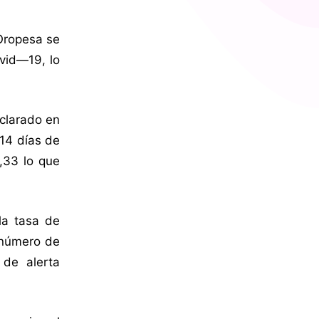
Oropesa se
ovid—19, lo
clarado en
 14 días de
,33 lo que
la tasa de
o número de
de alerta