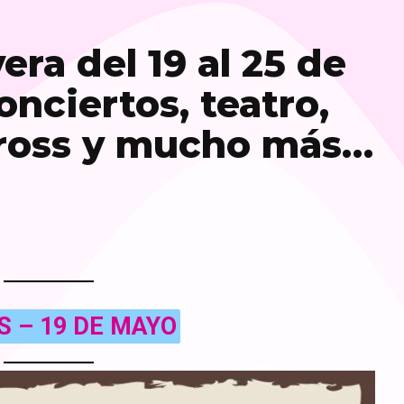
ra del 19 al 25 de
nciertos, teatro,
ross y mucho más…
S – 19 DE MAYO