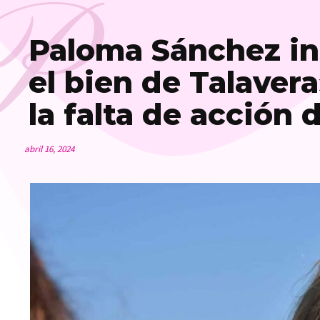
P
Paloma Sánchez ins
el bien de Talaver
la falta de acción 
abril 16, 2024