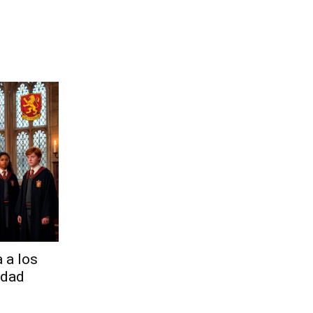
a a los
idad