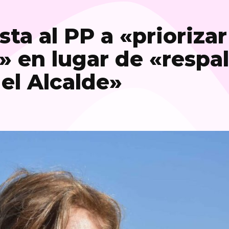
ta al PP a «priorizar
a» en lugar de «respa
del Alcalde»