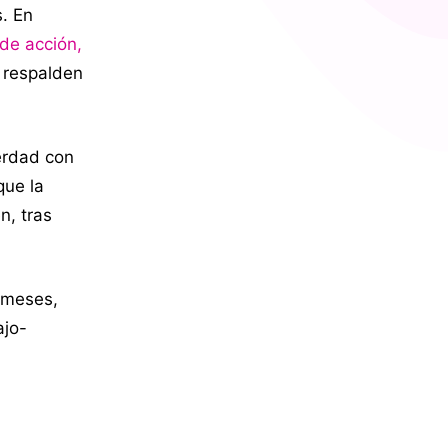
s. En
 de acción,
 respalden
erdad con
que la
n, tras
z meses,
ajo-