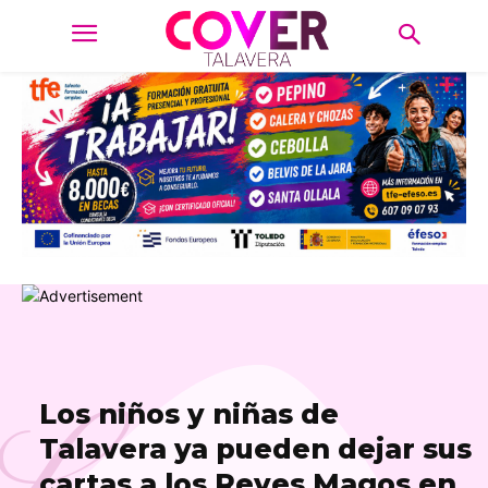
L
Los niños y niñas de
Talavera ya pueden dejar sus
cartas a los Reyes Magos en