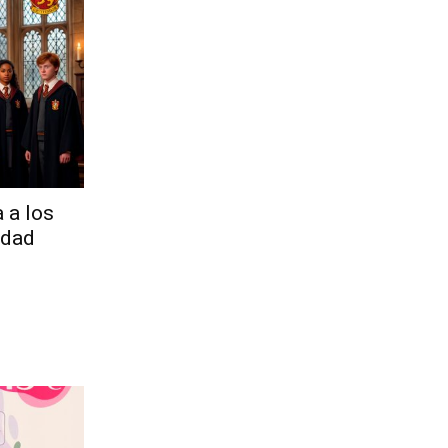
a a los
idad