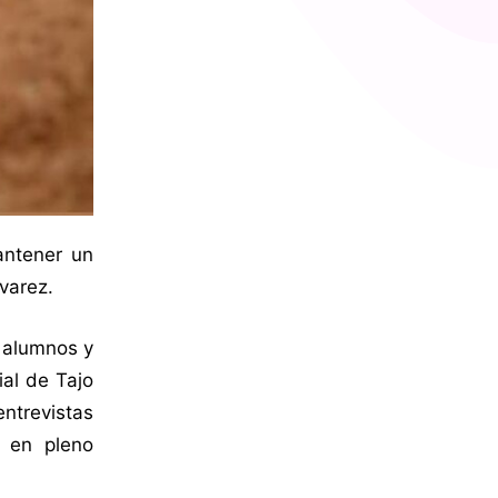
antener un
varez.
s alumnos y
ial de Tajo
ntrevistas
ó en pleno