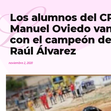
L
Los alumnos del CR
Manuel Oviedo van
con el campeón de
Raúl Álvarez
noviembre 2, 2020