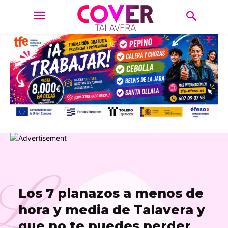
L
Los 7 planazos a menos de
hora y media de Talavera y
que no te puedes perder