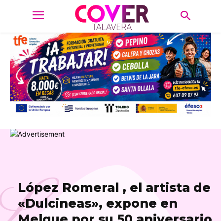
L
López Romeral , el artista de
«Dulcineas», expone en
Melque por su 50 aniversario