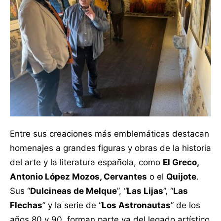
Entre sus creaciones más emblemáticas destacan
homenajes a grandes figuras y obras de la historia
del arte y la literatura española, como
El Greco,
Antonio López Mozos, Cervantes
o el
Quijote
.
Sus “
Dulcineas de Melque
”, “
Las Lijas
”, “
Las
Flechas
” y la serie de “
Los Astronautas
” de los
años 80 y 90, forman parte ya del legado artístico