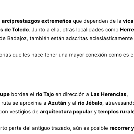
s arciprestazgos extremeños
que dependen de la
vica
s de Toledo
. Junto a ella, otras localidades como
Herre
 de Badajoz, también están adscritas eclesiásticamente
orias que les hace tener una mayor conexión como es e
lupe
bordea el
río Tajo
en dirección a
Las Herencias
,
a ruta se aproxima a
Azután
y al
río Jébalo
, atravesando
con vestigios de
arquitectura popular
y
templos rural
rto parte del antiguo trazado, aún es posible
recorrer y