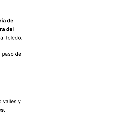
ría de
ra del
 a Toledo.
l paso de
 valles y
es
.