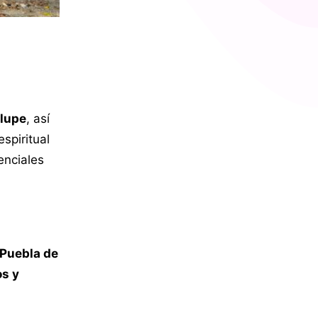
alupe
, así
espiritual
enciales
Puebla de
os y