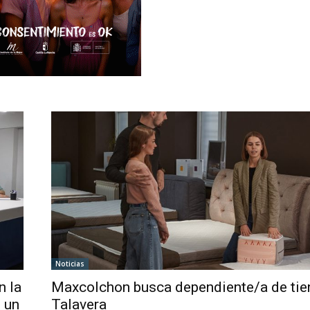
Noticias
n la
Maxcolchon busca dependiente/a de tie
 un
Talavera