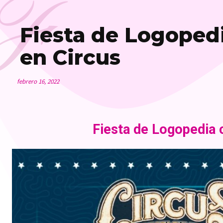
F
Fiesta de Logopedi
en Circus
febrero 16, 2022
Fiesta de Logopedia c