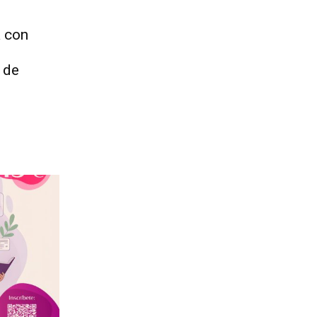
a con
 de