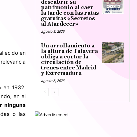
descubrir su
patrimonio al caer
la tarde con las rutas
gratuitas «Secretos
al Atardecer»
agosto 8, 2026
Un arrollamiento a
la altura de Talavera
allecido en
obliga a cortar la
relevancia
circulación de
trenes entre Madrid
y Extremadura
agosto 8, 2026
n en 1932.
ando, en el
r ninguna
idas o las