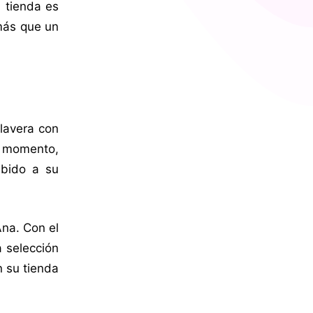
a tienda es
 más que un
alavera con
e momento,
ebido a su
Ana. Con el
 selección
n su tienda