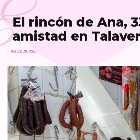
E
El rincón de Ana, 3
amistad en Talave
marzo 18, 2023