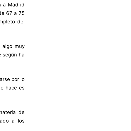
n a Madrid
de 67 a 75
mpleto del
r algo muy
ue según ha
arse por lo
que hace es
materia de
eado a los