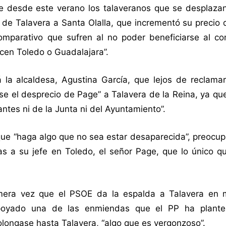
ue desde este verano los talaveranos que se desplaza
de Talavera a Santa Olalla, que incrementó su precio 
omparativo que sufren al no poder beneficiarse al co
cen Toledo o Guadalajara”.
la alcaldesa, Agustina García, que lejos de reclama
rse el desprecio de Page” a Talavera de la Reina, ya q
ntes ni de la Junta ni del Ayuntamiento”.
ue “haga algo que no sea estar desaparecida”, preocup
cas a su jefe en Toledo, el señor Page, que lo único 
mera vez que el PSOE da la espalda a Talavera en 
 apoyado una de las enmiendas que el PP ha plant
longase hasta Talavera, “algo que es vergonzoso”.