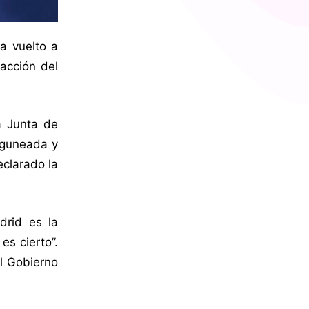
a vuelto a
acción del
a Junta de
inguneada y
eclarado la
drid es la
es cierto”.
el Gobierno