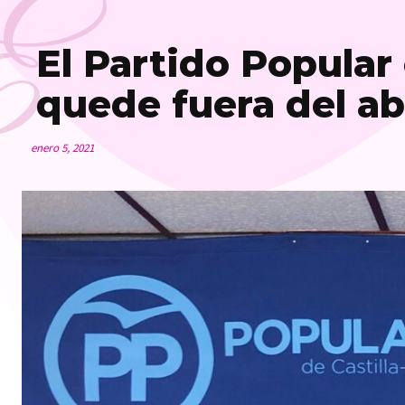
E
El Partido Popular 
quede fuera del a
enero 5, 2021