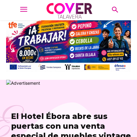
E
El Hotel Ébora abre sus
puertas con una venta
especial de muebles vintage