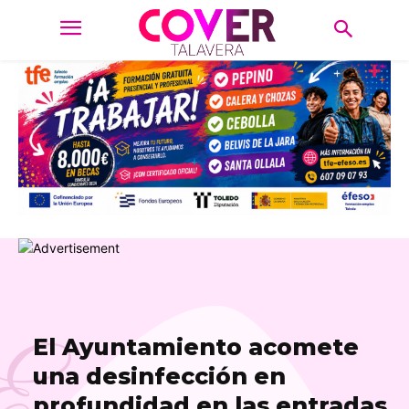
E
El Ayuntamiento acomete
una desinfección en
profundidad en las entradas