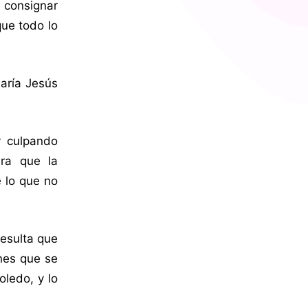
 consignar
que todo lo
María Jesús
y culpando
ra que la
e lo que no
resulta que
ones que se
oledo, y lo