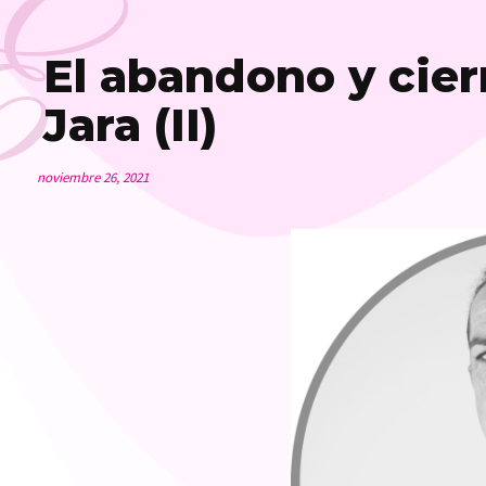
E
El abandono y cierr
Jara (II)
noviembre 26, 2021