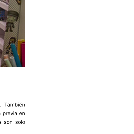
a. También
 previa en
s son solo