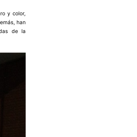
o y color,
demás, han
das de la