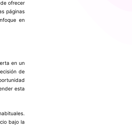
 de ofrecer
las páginas
enfoque en
ierta en un
decisión de
oportunidad
render esta
abituales.
cio bajo la