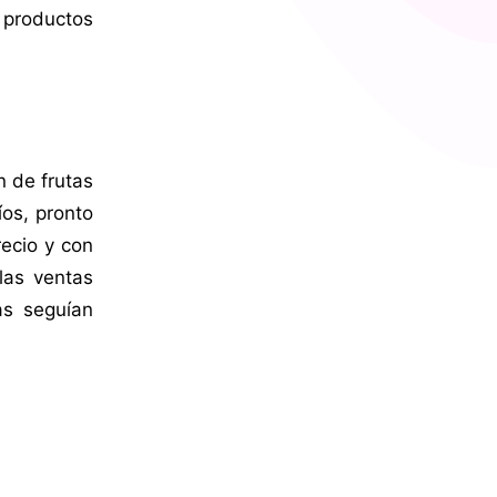
 productos
n de frutas
íos, pronto
recio y con
las ventas
as seguían