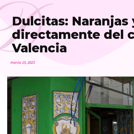
D
Dulcitas: Naranjas
directamente del 
Valencia
marzo 15, 2023