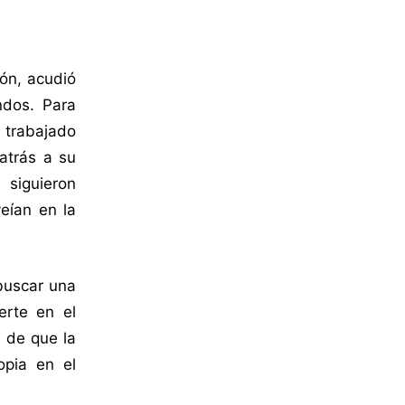
ión, acudió
ndos. Para
 trabajado
atrás a su
 siguieron
eían en la
 buscar una
erte en el
n de que la
opia en el