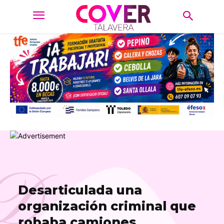
D
Desarticulada una
organización criminal que
robaba camiones