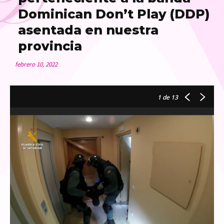
D
Dominican Don’t Play (DDP)
asentada en nuestra
provincia
febrero 10, 2022
1
de 13