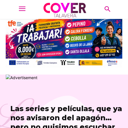
L
Las series y películas, que ya
nos avisaron del apagón…
pero no quisimos escuchar