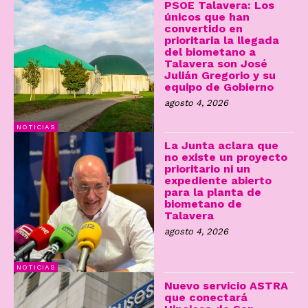
PSOE Talavera: Los
únicos que han
convertido en
prioritaria la llegada
del biometano a
Talavera son José
Julián Gregorio y su
equipo de Gobierno
agosto 4, 2026
NOTICIAS
La Junta aclara que
no existe un proyecto
prioritario ni un
expediente abierto
para la planta de
biometano de
Talavera
agosto 4, 2026
NOTICIAS
Nuevo servicio ASTRA
que conectará