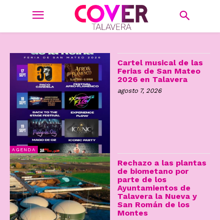
Cartel musical de las
Ferias de San Mateo
2026 en Talavera
agosto 7, 2026
AGENDA
Rechazo a las plantas
de biometano por
parte de los
Ayuntamientos de
Talavera la Nueva y
San Román de los
Montes