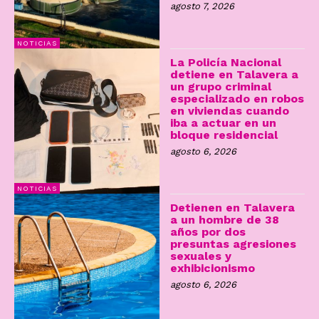
agosto 7, 2026
NOTICIAS
La Policía Nacional
detiene en Talavera a
un grupo criminal
especializado en robos
en viviendas cuando
iba a actuar en un
bloque residencial
agosto 6, 2026
NOTICIAS
Detienen en Talavera
a un hombre de 38
años por dos
presuntas agresiones
sexuales y
exhibicionismo
agosto 6, 2026