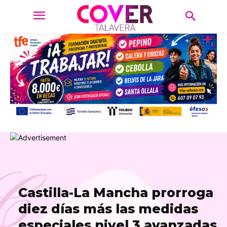
C
Castilla-La Mancha prorroga
diez días más las medidas
especiales nivel 3 avanzadas