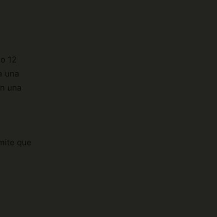
lo 12
a una
en una
rmite que