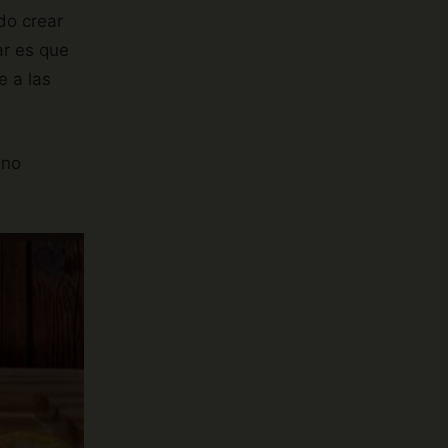
do crear
ar es que
e a las
ino