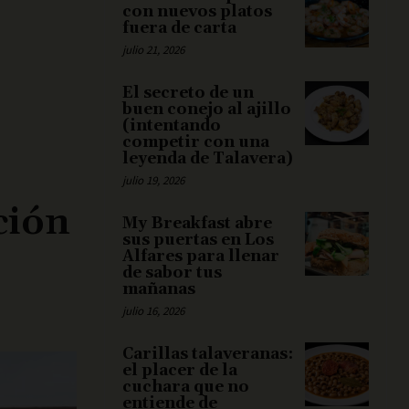
con nuevos platos
fuera de carta
julio 21, 2026
El secreto de un
buen conejo al ajillo
(intentando
competir con una
leyenda de Talavera)
julio 19, 2026
ción
My Breakfast abre
sus puertas en Los
Alfares para llenar
de sabor tus
mañanas
julio 16, 2026
Carillas talaveranas:
el placer de la
cuchara que no
entiende de