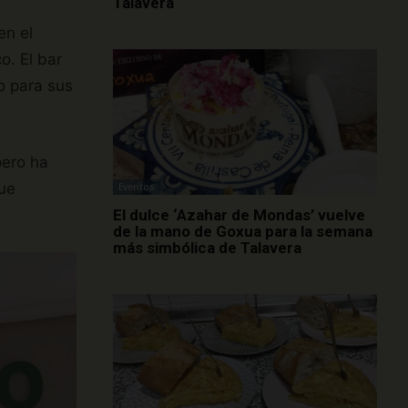
Talavera
en el
o. El bar
o para sus
pero ha
que
Eventos
El dulce ‘Azahar de Mondas’ vuelve
de la mano de Goxua para la semana
más simbólica de Talavera