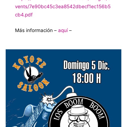
vents/7e90bc45c3ea8542dbecf1ec156b5
cb4.pdf
Más información –
aquí
–